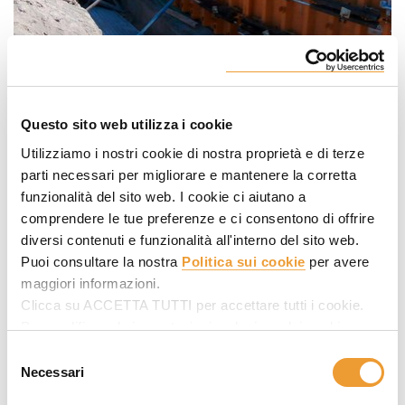
Questo sito web utilizza i cookie
Utilizziamo i nostri cookie di nostra proprietà e di terze
parti necessari per migliorare e mantenere la corretta
funzionalità del sito web. I cookie ci aiutano a
comprendere le tue preferenze e ci consentono di offrire
diversi contenuti e funzionalità all'interno del sito web.
Puoi consultare la nostra
Politica sui cookie
per avere
maggiori informazioni.
Clicca su ACCETTA TUTTI per accettare tutti i cookie.
Per modificare le impostazioni, seleziona dei cookie
desiderati in SELEZIONARE COOKIE e poi clicca su
Selezione
ACCETTA LA SELEZIONE.
Necessari
del
consenso