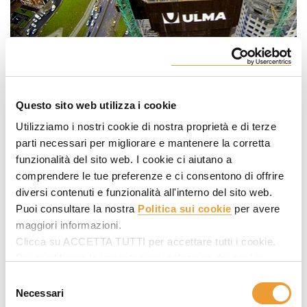
Questo sito web utilizza i cookie
Utilizziamo i nostri cookie di nostra proprietà e di terze
parti necessari per migliorare e mantenere la corretta
funzionalità del sito web. I cookie ci aiutano a
comprendere le tue preferenze e ci consentono di offrire
diversi contenuti e funzionalità all'interno del sito web.
Puoi consultare la nostra
Politica sui cookie
per avere
maggiori informazioni.
Clicca su ACCETTA TUTTI per accettare tutti i cookie.
Per modificare le impostazioni, seleziona dei cookie
desiderati in SELEZIONARE COOKIE e poi clicca su
Selezione
ACCETTA LA SELEZIONE.
Necessari
del