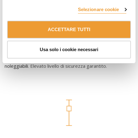
Selezionare cookie
Casseforme per gallerie
ACCETTARE TUTTI
La
tecnologia di casseforme
più avanzata per la
costruzione
di gallerie
.
Usa solo i cookie necessari
In
ULMA Construction
siamo specializzati in metodi per
gallerie a cielo aperto
e
gallerie minerarie
. Casseri gallerie
noleggiabili
. Elevato livello di sicurezza garantito.