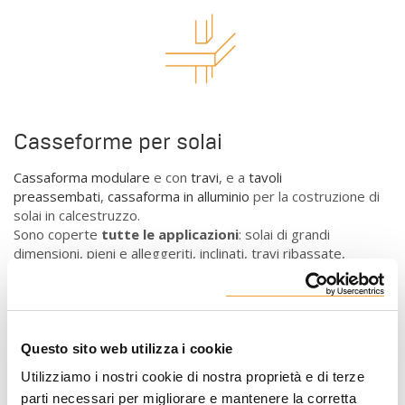
Casseforme per solai
Cassaforma modulare
e con
travi
, e a
tavoli
preassembati
,
cassaforma in
alluminio
per la costruzione di
solai in calcestruzzo.
Sono coperte
tutte le applicazioni
: solai di grandi
dimensioni, pieni e alleggeriti, inclinati, travi ribassate,
compensazioni, compensazione sui pilastri, travi a sbalzo,
ecc.
Eccellenti finiture in calcestruzzo e standard di
sicurezza garantiti per i lavoratori.
Questo sito web utilizza i cookie
Utilizziamo i nostri cookie di nostra proprietà e di terze
parti necessari per migliorare e mantenere la corretta