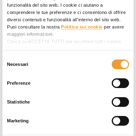
funzionalità del sito web. I cookie ci aiutano a
comprendere le tue preferenze e ci consentono di offrire
diversi contenuti e funzionalità all'interno del sito web.
Puoi consultare la nostra
Politica sui cookie
per avere
maggiori informazioni.
Clicca su ACCETTA TUTTI per accettare tutti i cookie.
Casseforme per ponti
Per modificare le impostazioni, seleziona dei cookie
desiderati in SELEZIONARE COOKIE e poi clicca su
Selezione
La più avanzata tecnologia di casseforme e puntellazione
ACCETTA LA SELEZIONE.
Necessari
del
per la
costruzione di ponti e viadotti
con costi contenuti.
consenso
ULMA Construction
copre qualsiasi esigenza circa la
costruzione di ponti.
Sistemi di casseforme
versatili e
Preferenze
ottimizzati per qualsiasi tipo di struttura del ponte.
Statistiche
Marketing