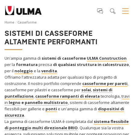
Home
Casseforme
SISTEMI DI CASSEFORME
ALTAMENTE PERFORMANTI
Un'ampia gamma di
sistemi di casseforme
ULMA Construction
per la
formatura
precisa
di qualsiasi struttura in calcestruzzo
,
per il
noleggio
e la
vendita
.
Offriamo l'attrezzatura adatta per qualsiasi tipo di progetto di
costruzione. Il nostro portfolio comprende
casseforme per pareti
,
casseforme per pilastri e casseforme per
solai
,
sistemi di
puntellazione
,
casseforme rampanti di elevata
tecnologia,
travi
in
legno
e
pannello multistrato
, sistemi di casseforme altamente
flessibili per gallerie e
ponti
e un'ampia gamma di
dispositivi di
sicurezza
.
La gamma di casseforme ULMA è completata dal
sistema flessibile
di ponteggio multi direzionale BRIO
. Qualunque sia la vostra
esigenza, sviluppiamo soluzioni multiple per ponteggi provvisori per