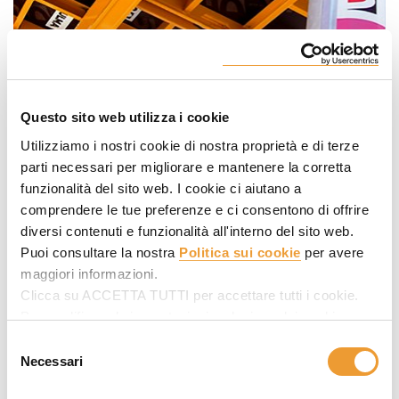
Questo sito web utilizza i cookie
Utilizziamo i nostri cookie di nostra proprietà e di terze
parti necessari per migliorare e mantenere la corretta
funzionalità del sito web. I cookie ci aiutano a
comprendere le tue preferenze e ci consentono di offrire
diversi contenuti e funzionalità all'interno del sito web.
Puoi consultare la nostra
Politica sui cookie
per avere
maggiori informazioni.
Clicca su ACCETTA TUTTI per accettare tutti i cookie.
Per modificare le impostazioni, seleziona dei cookie
desiderati in SELEZIONARE COOKIE e poi clicca su
Selezione
ACCETTA LA SELEZIONE.
Necessari
del
consenso