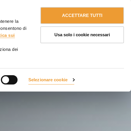
Contattaci
Italia
ULMA
myULMA
ACCETTARE TUTTI
ntenere la
 consentono di
Usa solo i cookie necessari
tica sui
ziona dei
Selezionare cookie