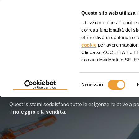
CASS
Questo sito web utilizza i
Utilizziamo i nostri cookie
Home
Ponteggio
corretta funzionalità del s
offrire diversi contenuti e 
PONTEGGIO MULTIFUNZ
cookie
per avere maggiori 
Clicca su ACCETTA TUTTI pe
cookie desiderati in SE
Sistemi di
ponteggio
multidirezionale
e
a telaio
vant
applicazioni nei settori
Selezione
della
ristrutturazione
, dell'
industria
e
dell'edilizia
.
C
Necessari
del
protezione
e
accesso
.
consenso
Questi
sistemi soddisfano tutte le esigenze relative a po
il
noleggio
e la
vendita
.