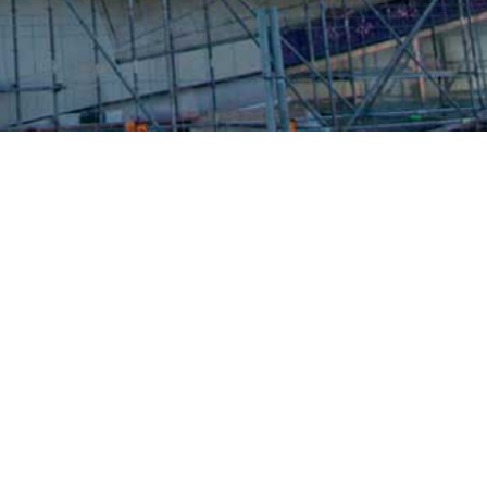
ezionale BRIO
plici applicazioni e
e l'edilizia, l'industria,
nimento.
ro ed economico
che
i assemblaggio
semplicità di
in acciaio
nisce un’elevata