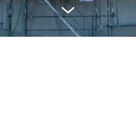
Ponteggio multidir
Ponteggio certificato per molte
per qualsiasi tipo di attività com
l'energia, il navale o l'intratte
Sistema di ponteggio sicu
consente
elevate velocità d
grazie al proprio design e alla 
montaggio. Inoltre, il prodotto 
galvanizzato di alta qualità for