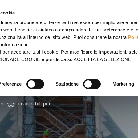
EFORME
PONTEGGIO
PROGETTI
SERVIZI
VENDITE
 cookie
 di nostra proprietà e di terze parti necessari per migliorare e ma
ito web. I cookie ci aiutano a comprendere le tue preferenze e ci
funzionalità all'interno del sito web. Puoi consultare la nostra
Poli
IONE
informazioni.
r accettare tutti i cookie. Per modificare le impostazioni, sele
LEZIONARE COOKIE e poi clicca su ACCETTA LA SELEZIONE.
aggiosi per molte
omprendono
ponteggi di
Preferenze
Statistiche
Marketing
nteggi, disponibili per