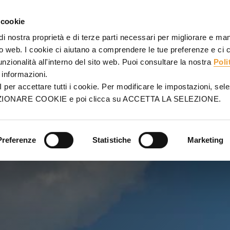
EFORME
PONTEGGIO
PROGETTI
SERVIZI
VENDITE
 cookie
 di nostra proprietà e di terze parti necessari per migliorare e ma
ccarda, Germania
ito web. I cookie ci aiutano a comprendere le tue preferenze e ci
funzionalità all'interno del sito web. Puoi consultare la nostra
Poli
ARDA,
informazioni.
r accettare tutti i cookie. Per modificare le impostazioni, sele
LEZIONARE COOKIE e poi clicca su ACCETTA LA SELEZIONE.
Preferenze
Statistiche
Marketing