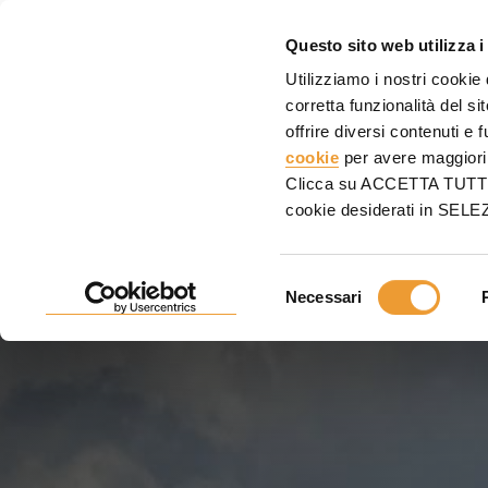
CASS
Questo sito web utilizza i
Utilizziamo i nostri cookie
Home
Progetti
Edifici
Edifici amministrativi e pubblici
Unmüssig BA2, Sto
corretta funzionalità del s
offrire diversi contenuti e 
UNMÜSSIG BA2, STOCC
cookie
per avere maggiori 
Clicca su ACCETTA TUTTI pe
GERMANIA
cookie desiderati in SE
Notevole risparmio con il sistema ONADEK
Selezione
Necessari
del
consenso