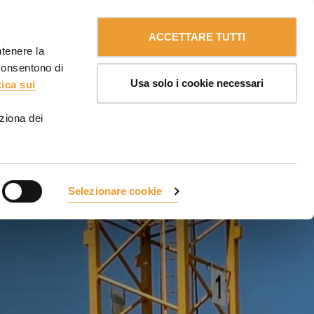
Contattaci
Italia
ULMA
myULMA
ACCETTARE TUTTI
ntenere la
 consentono di
Usa solo i cookie necessari
tica sui
ziona dei
Selezionare cookie