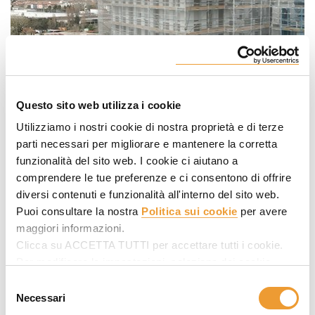
Questo sito web utilizza i cookie
Utilizziamo i nostri cookie di nostra proprietà e di terze
parti necessari per migliorare e mantenere la corretta
funzionalità del sito web. I cookie ci aiutano a
comprendere le tue preferenze e ci consentono di offrire
diversi contenuti e funzionalità all'interno del sito web.
Puoi consultare la nostra
Politica sui cookie
per avere
maggiori informazioni.
Clicca su ACCETTA TUTTI per accettare tutti i cookie.
Per modificare le impostazioni, seleziona dei cookie
desiderati in SELEZIONARE COOKIE e poi clicca su
Selezione
ACCETTA LA SELEZIONE.
Necessari
del