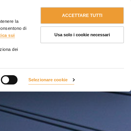
Contattaci
Italia
ULMA
myULMA
ACCETTARE TUTTI
ntenere la
 consentono di
Usa solo i cookie necessari
tica sui
ziona dei
Selezionare cookie