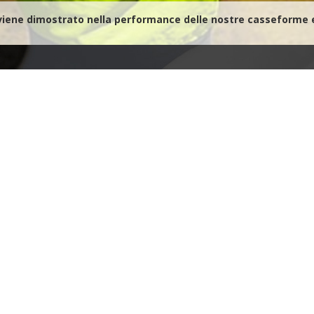
o viene dimostrato nella performance delle nostre casseforme e
ti formiamo
sseforme e impalcati funzionino alla massima capacità
i
e a te fin dall’inizio del progetto