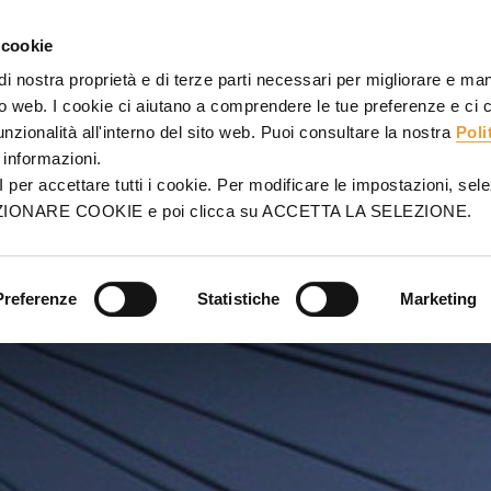
EFORME
PONTEGGIO
PROGETTI
SERVIZI
VENDITE
 cookie
 di nostra proprietà e di terze parti necessari per migliorare e ma
ito web. I cookie ci aiutano a comprendere le tue preferenze e ci
funzionalità all'interno del sito web. Puoi consultare la nostra
Poli
RE
informazioni.
r accettare tutti i cookie. Per modificare le impostazioni, sele
LEZIONARE COOKIE e poi clicca su ACCETTA LA SELEZIONE.
esenti
Preferenze
Statistiche
Marketing