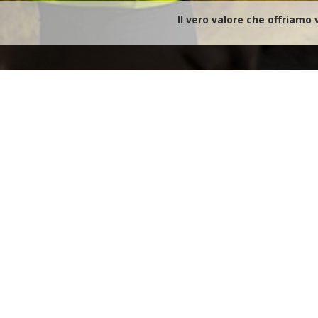
Il vero valore che offriam
Ti consigliamo e 
Affinchè i nostri sistemi di ca
Continua a leggere
Team di specialist
Noi formiamo una squadra assiem