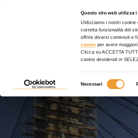
CASS
Questo sito web utilizza i
Utilizziamo i nostri cookie
Home
Servizi
Assistenza in cantiere
corretta funzionalità del s
offrire diversi contenuti e 
ASSISTENZA IN CANTIE
cookie
per avere maggiori 
Clicca su ACCETTA TUTTI pe
cookie desiderati in SE
Serenità nel sapere che possiamo essere sempre pr
Selezione
Necessari
del
consenso