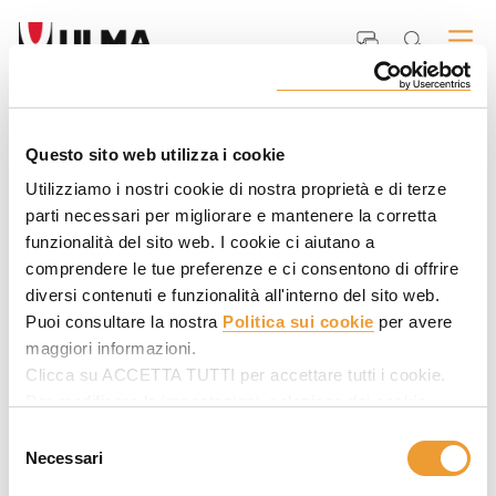
Home
Servizi
Studio Suite
Grafsystem
Videos
Questo sito web utilizza i cookie
Videos
Utilizziamo i nostri cookie di nostra proprietà e di terze
parti necessari per migliorare e mantenere la corretta
funzionalità del sito web. I cookie ci aiutano a
comprendere le tue preferenze e ci consentono di offrire
diversi contenuti e funzionalità all'interno del sito web.
Puoi consultare la nostra
Politica sui cookie
per avere
maggiori informazioni.
Clicca su ACCETTA TUTTI per accettare tutti i cookie.
Per modificare le impostazioni, seleziona dei cookie
desiderati in SELEZIONARE COOKIE e poi clicca su
Selezione
ACCETTA LA SELEZIONE.
Necessari
del
ISCRIVITI ALLA NEWSLETTER
consenso