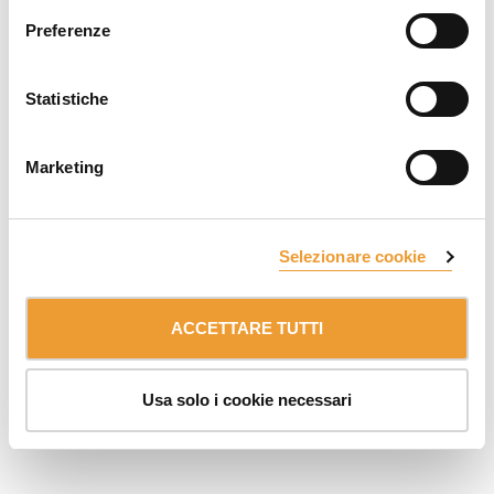
Preferenze
Proprietà di:
ULMA Group
DISCLAIMER
PROTEZIONE DEI DATI E DI COOKIE
Statistiche
CANALE INFORMATIVO INTERNO
2018 ULMA C y E, S.Coop. Tutti i diritti riservati.
Marketing
Selezionare cookie
ACCETTARE TUTTI
Usa solo i cookie necessari