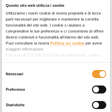
Questo sito web utilizza i cookie
Utilizziamo i nostri cookie di nostra proprietà e di terze
parti necessari per migliorare e mantenere la corretta
funzionalità del sito web. I cookie ci aiutano a
comprendere le tue preferenze e ci consentono di offrire
diversi contenuti e funzionalità all'interno del sito web.
Puoi consultare la nostra
Politica sui cookie
per avere
maggiori informazioni.
Clicca su ACCETTA TUTTI per accettare tutti i cookie.
Per modificare le impostazioni, seleziona dei cookie
desiderati in SELEZIONARE COOKIE e poi clicca su
Selezione
ACCETTA LA SELEZIONE.
Necessari
del
Il lavoro svolto negli ultimi anni in questa direzione è stato
consenso
riconosciuto dal
Certificato Carbon Footprint di
Preferenze
Organizzazione con Scope 1+2+3 rilasciato da AENOR
il
23 ottobre, seguendo i requisiti stabiliti nella norma ISO
14064-1:2018.
Statistiche