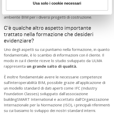
strategie, gli obiettivi e le azioni volte a garantire il rispetto
Usa solo i cookie necessari
degli impegni assunti da ciascun partecipante. In ULMA,
sensibilizziamo sull'uso e sui benefici di lavorare in un
ambiente BIM per i diversi progetti di costruzione.
C'è qualche altro aspetto importante
trattato nella formazione che desideri
evidenziare?
Uno degli aspetti su cui puntiamo nella formazione, in quanto
fondamentale, è lo scambio di informazioni con il cliente. Il
modo in cui il cliente riceve lo studio sviluppato da ULMA
rappresenta
un grande salto di qualità.
È inoltre fondamentale avere le necessarie competenze
sull'interoperabilità BIM, possibile grazie all'applicazione di
un modello standard di dati aperti come IFC (Industry
Foundation Classes) sviluppato dall'associazione
buildingSMART International e accettato dall'Organizzazione
Internazionale per la Normazione (ISO), i principali riferimenti
su cui basiamo lo sviluppo dei nostri standard interni.