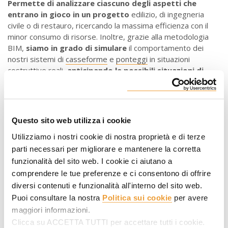
Permette di analizzare ciascuno degli aspetti che
entrano in gioco in un progetto
edilizio, di ingegneria
civile o di restauro, ricercando la massima efficienza con il
minor consumo di risorse. Inoltre, grazie alla metodologia
BIM,
siamo in grado di simulare
il comportamento dei
nostri sistemi di
casseforme
e
ponteggi
in situazioni
costruttive reali,
anticipando le possibili situazioni di
rischio e progettando la soluzione più sicura ed
efficiente
prima dell'esecuzione del progetto.
In ULMA abbiamo deciso a livello strategico di essere un
Questo sito web utilizza i cookie
passo avanti rispetto all'attuale domanda del mercato,
applicando questa metodologia nella maggior parte dei
Utilizziamo i nostri cookie di nostra proprietà e di terze
nostri progetti. A seconda delle caratteristiche di ogni
parti necessari per migliorare e mantenere la corretta
progetto, anche se il cliente non lo richiede, organizziamo i
funzionalità del sito web. I cookie ci aiutano a
progetti BIM definendo gli aspetti da inserire nel modello
comprendere le tue preferenze e ci consentono di offrire
per utilizzare al meglio queste informazioni. Nei progetti su
diversi contenuti e funzionalità all'interno del sito web.
larga scala, ci fornisce una grande visione globale e aumenta
Puoi consultare la nostra
Politica sui cookie
per avere
la capacità di organizzare il progetto. Il fatto di avere i dati
maggiori informazioni.
temporali, ad esempio, ci permette di effettuare la
Clicca su ACCETTA TUTTI per accettare tutti i cookie.
programmazione e la pianificazione dei materiali durante lo