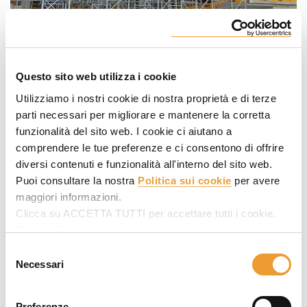
Questo sito web utilizza i cookie
Utilizziamo i nostri cookie di nostra proprietà e di terze
parti necessari per migliorare e mantenere la corretta
funzionalità del sito web. I cookie ci aiutano a
comprendere le tue preferenze e ci consentono di offrire
diversi contenuti e funzionalità all'interno del sito web.
Puoi consultare la nostra
Politica sui cookie
per avere
maggiori informazioni.
Clicca su ACCETTA TUTTI per accettare tutti i cookie.
Per modificare le impostazioni, seleziona dei cookie
desiderati in SELEZIONARE COOKIE e poi clicca su
Selezione
ACCETTA LA SELEZIONE.
Necessari
del
consenso
Preferenze